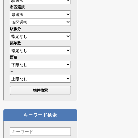
市区選択
駅歩分
築年数
面積
～
キーワード検索
Search
for: